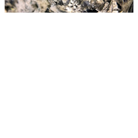
Фото: magnific.com
根据文件，按照批准的矿产储量计算，该矿山计划开采16
年。其中，企业将在13年时间内按照年产100万吨原矿的设
计产能开展生产。用于开发该矿床的地下资源区块总面积为
4.499平方公里。
“矿山总体生产能力确定为年产100万吨，之后产量
将逐步下降。根据设计阶段确定的矿产储量，矿山使
用年限为16年。其中，自按照设计产能（年产100万
吨）启动采矿作业之日起，矿山将运行13年。”文件
指出。