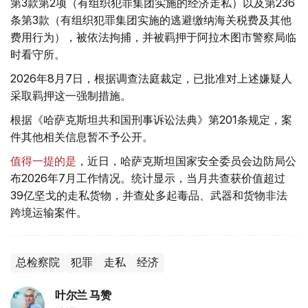
第3款第2项（有组织犯罪集团实施的经济走私）以及第236
条第3款（有组织犯罪集团实施的逃避缴纳海关税费及其他
费用行为），被依法拘捕，并被羁押于阿拉木图市警察局临
时看守所。
2026年8月7日，根据调查法庭裁定，已批准对上述嫌疑人
采取羁押这一强制措施。
根据《哈萨克斯坦共和国刑事诉讼法典》第201条规定，案
件其他相关信息暂不予公开。
值得一提的是
，近日，哈萨克斯坦国家安全委员会边防局公
布2026年7月工作情况。统计显示，当月共查获价值超过
39亿坚戈的走私货物，并查处多起毒品、武器和货物非法
跨境运输案件。
总检察院
犯罪
走私
经济
叶尔兰 马赞