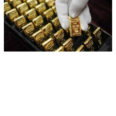
Фото: ӨзА
季度报告显示，哈萨克斯坦国家银行黄金储备增加了15吨。
波兰是2026年第二季度最大的黄金买家。该国在2026年第
二季度增加了51吨黄金储备。
中国购买了33吨黄金，乌兹别克斯坦购买了16吨，哈萨克
斯坦购买了15吨。约旦和捷克共和国的中央银行也分别增加
了6吨黄金储备。
全球各国央行在第二季度共购买了约289吨黄金，比2025年