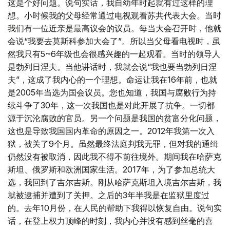
这是个好问题。说句实话，我自幼年时起就有过这样的理
想。小时候我的父母经常通过电视观看苏共代表大会。当时
我们有一位近亲是最高议会的议员。每当大会召开时，他就
会说“我要去莫斯科参加大会了”。所以当父母看电视时，虽
然我只有5~6年级也会很感兴趣的一起观看。当时的领导人
是勃列日涅夫。当他讲话时，我就会说“我也要当勃列日涅
夫”，这成了我内心的一个理想。命运让我在16年前，也就
是2005年当选为国会议员。您也知道，我国与腐败行为持
续斗争了30年，这一次我国也是对此开展了抗争。一切都
源于沉沦腐败的官员。另一个问题是我国的贫富分化问题，
这也是导致我国国内革命的原因之一。2012年我第一次入
狱，被关了9个月。虽然最终法庭判我无罪，但对我的通缉
仍然没有被取消，因此我不得不前往境外。期间我在哈萨克
斯坦、俄罗斯和欧洲国家生活。2017年，为了参加总统大
选，我回到了吉尔吉斯。刚从哈萨克斯坦入境吉尔吉斯，我
就被逮捕并遭到了关押。之后的3年半我是在监狱里度过
的。去年10月份，在人民的帮助下我得以恢复自由。说句实
话，在登上权力顶峰的时刻，我内心并没有感到丝毫的喜