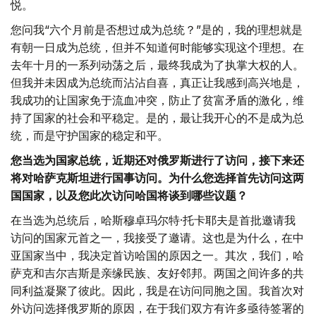
悦。
您问我“六个月前是否想过成为总统？”是的，我的理想就是
有朝一日成为总统，但并不知道何时能够实现这个理想。在
去年十月的一系列动荡之后，最终我成为了执掌大权的人。
但我并未因成为总统而沾沾自喜，真正让我感到高兴地是，
我成功的让国家免于流血冲突，防止了贫富矛盾的激化，维
持了国家的社会和平稳定。是的，最让我开心的不是成为总
统，而是守护国家的稳定和平。
您当选为国家总统，近期还对俄罗斯进行了访问，接下来还
将对哈萨克斯坦进行国事访问。为什么您选择首先访问这两
国国家，以及您此次访问哈国将谈到哪些议题？
在当选为总统后，哈斯穆卓玛尔特·托卡耶夫是首批邀请我
访问的国家元首之一，我接受了邀请。这也是为什么，在中
亚国家当中，我决定首访哈国的原因之一。其次，我们，哈
萨克和吉尔吉斯是亲缘民族、友好邻邦。两国之间许多的共
同利益凝聚了彼此。因此，我是在访问同胞之国。我首次对
外访问选择俄罗斯的原因，在于我们双方有许多亟待签署的