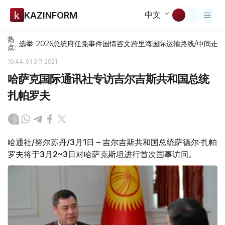
中文
KAZINFORM
热
选举-2026
总统府
任免
事件
国情咨文
跨里海国际运输路线/中间走
点:
19:44, 01 3月 2021
哈萨克国际通讯社专访吉尔吉斯共和国总统
扎帕罗夫
哈通社/努尔苏丹/3月1日 – 吉尔吉斯共和国总统萨德尔·扎帕
罗夫将于3月2~3日对哈萨克斯坦进行首次国事访问。