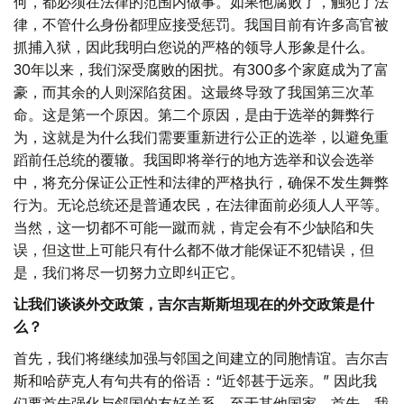
何，都必须在法律的范围内做事。如果他腐败了，触犯了法
律，不管什么身份都理应接受惩罚。我国目前有许多高官被
抓捕入狱，因此我明白您说的严格的领导人形象是什么。
30年以来，我们深受腐败的困扰。有300多个家庭成为了富
豪，而其余的人则深陷贫困。这最终导致了我国第三次革
命。这是第一个原因。第二个原因，是由于选举的舞弊行
为，这就是为什么我们需要重新进行公正的选举，以避免重
蹈前任总统的覆辙。我国即将举行的地方选举和议会选举
中，将充分保证公正性和法律的严格执行，确保不发生舞弊
行为。无论总统还是普通农民，在法律面前必须人人平等。
当然，这一切都不可能一蹴而就，肯定会有不少缺陷和失
误，但这世上可能只有什么都不做才能保证不犯错误，但
是，我们将尽一切努力立即纠正它。
让我们谈谈外交政策，吉尔吉斯斯坦现在的外交政策是什
么？
首先，我们将继续加强与邻国之间建立的同胞情谊。吉尔吉
斯和哈萨克人有句共有的俗语：“近邻甚于远亲。” 因此我
们要首先强化与邻国的友好关系。至于其他国家，首先，我