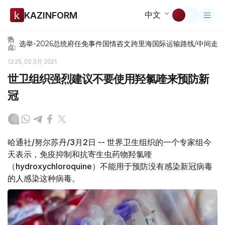
中文
KAZINFORM
热
选举-2026
总统府
任免
事件
国情咨文
跨里海国际运输路线/中间走
点:
12:25, 02 3月 2021
世卫组织强烈建议不要使用羟氯喹来预防新
冠
哈通社/努尔苏丹/3月2日 -- 世界卫生组织的一个专家组今
天表示，免疫抑制和抗寄生虫药物羟氯喹
（hydroxychloroquine）不能用于预防没有感染新冠病毒
的人感染这种病毒。