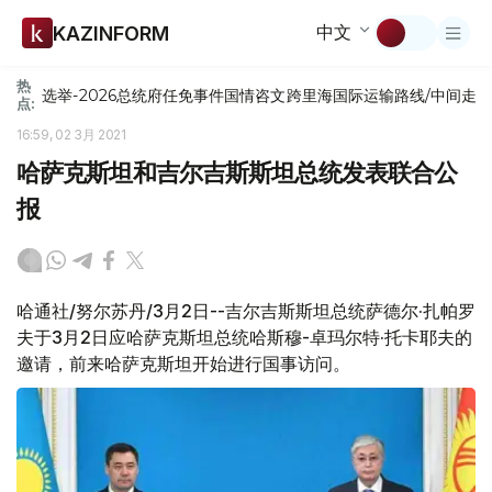
中文
KAZINFORM
热
选举-2026
总统府
任免
事件
国情咨文
跨里海国际运输路线/中间走
点:
16:59, 02 3月 2021
哈萨克斯坦和吉尔吉斯斯坦总统发表联合公
报
哈通社/努尔苏丹/3月2日--吉尔吉斯斯坦总统萨德尔·扎帕罗
夫于3月2日应哈萨克斯坦总统哈斯穆-卓玛尔特·托卡耶夫的
邀请，前来哈萨克斯坦开始进行国事访问。