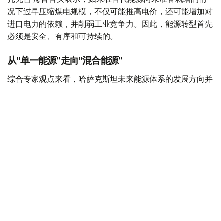
况下过早压缩煤电规模，不仅可能推高电价，还可能增加对
进口电力的依赖，并削弱工业竞争力。因此，能源转型首先
必须是安全、有序和可持续的。
从“单一能源”走向“混合能源”
综合专家观点来看，哈萨克斯坦未来能源体系的发展方向并
非简单地“去煤化”，而是构建更加多元、更加稳定的混合能
源模式。
在这一模式下，煤炭将在较长时期内继续发挥基础保障作
用，同时与天然气、核能以及可再生能源形成互补，通过循
序渐进的能源结构调整，实现能源安全、经济发展与绿色转
型之间的协调统一。
随着能源基础设施持续升级和新技术不断应用，哈萨克斯坦
正探索一条符合自身资源禀赋和发展需求的能源转型之路，
为实现2060年碳中和目标奠定更加坚实的基础。