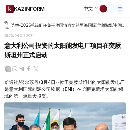
中文
KAZINFORM
热
选举-2026
总统府
任免
事件
国情咨文
跨里海国际运输路线/中间走
点:
16:23, 04 3月 2021
意大利公司投资的太阳能发电厂项目在突厥
斯坦州正式启动
哈通社/努尔苏丹/3月4日--位于突厥斯坦州的太阳能发电厂
是意大利国际能源公司埃尼（ENI）在哈萨克斯坦太阳能领
域的第一笔重大投资。