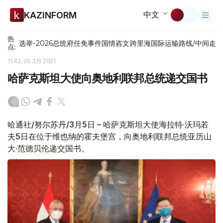
中文
KAZINFORM
热
选举-2026
总统府
任免
事件
国情咨文
跨里海国际运输路线/中间走
点:
11:42, 05 3月 2021
哈萨克斯坦大使向奥地利联邦总统递交国书
哈通社/努尔苏丹/3月5日 – 哈萨克斯坦大使海拉特·沃玛若
夫5日在位于维也纳的霍夫堡宫，向奥地利联邦总统亚历山
大·范德贝伦递交国书。