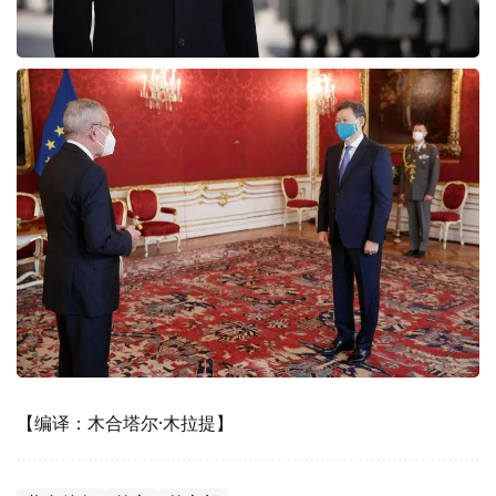
【编译：木合塔尔·木拉提】