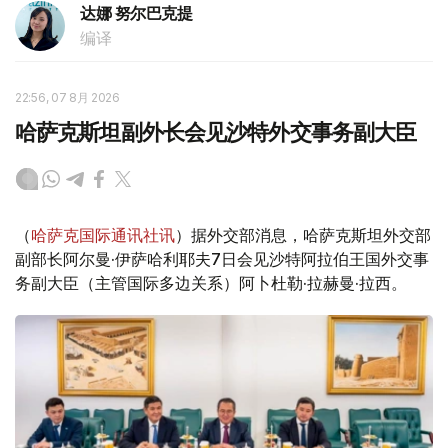
达娜 努尔巴克提
编译
22:56, 07 8月 2026
哈萨克斯坦副外长会见沙特外交事务副大臣
（
哈萨克国际通讯社讯
）据外交部消息，哈萨克斯坦外交部
副部长阿尔曼·伊萨哈利耶夫7日会见沙特阿拉伯王国外交事
务副大臣（主管国际多边关系）阿卜杜勒·拉赫曼·拉西。