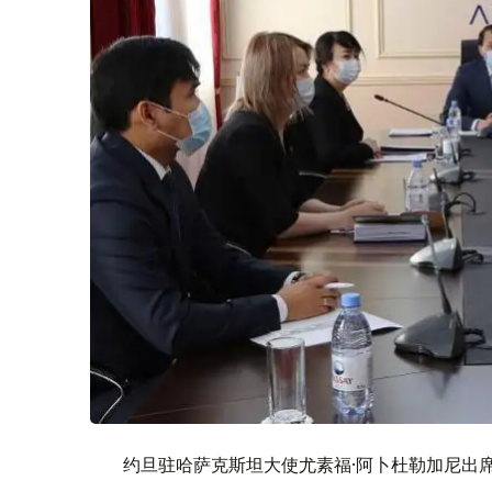
约旦驻哈萨克斯坦大使尤素福·阿卜杜勒加尼出