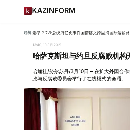
KAZINFORM
选举-2026
总统府
任免
事件
国情咨文
跨里海国际运输路
趋势:
13:40, 10 3月 2021
哈萨克斯坦与约旦反腐败机构
哈通社/努尔苏丹/3月10日 – 在扩大外国
政与反腐败委员会举行了在线模式的会晤。