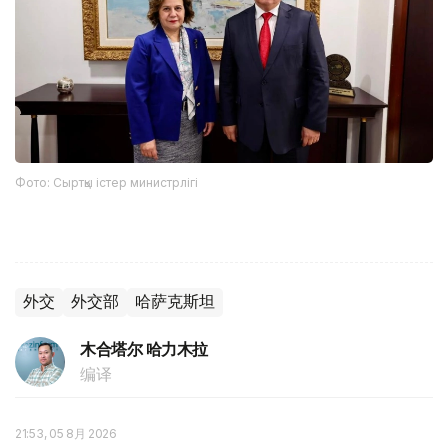
Фото: Сыртқы істер министрлігі
外交
外交部
哈萨克斯坦
木合塔尔 哈力木拉
编译
21:53, 05 8月 2026