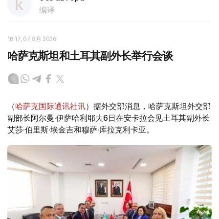
编译
18:17, 07 8月 2026
哈萨克斯坦和土耳其副外长举行会谈
（
哈萨克国际通讯社讯
）据外交部消息，哈萨克斯坦外交部
副部长阿尔曼·伊萨哈利耶夫6日在安卡拉会见土耳其副外长
艾莎·伯里斯·埃金吉和穆萨·库拉克利卡亚。