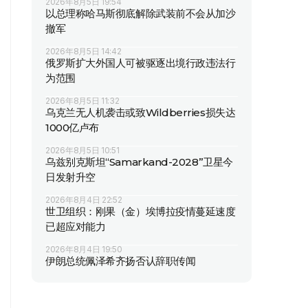
2026年8月5日 19:54
以总理称哈马斯彻底解除武装前不会从加沙
撤军
2026年8月5日 14:42
俄罗斯扩大外国人可被驱逐出境行政违法行
为范围
2026年8月5日 11:32
乌克兰无人机袭击或致Wildberries损失达
1000亿卢布
2026年8月5日 10:51
乌兹别克斯坦“Samarkand-2028”卫星今
日发射升空
2026年8月4日 22:52
世卫组织：刚果（金）埃博拉疫情蔓延速度
已超应对能力
2026年8月4日 19:50
伊朗总统佩泽希齐扬否认辞职传闻