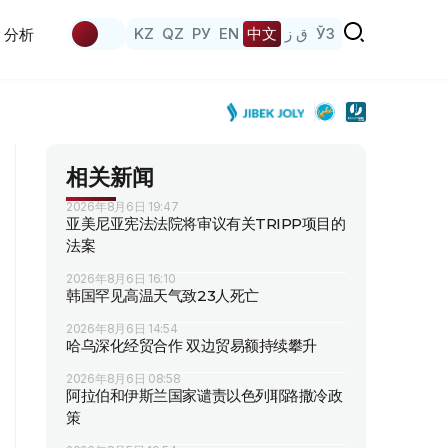
KZ
QZ
РУ
EN
中文
ق ز
ЎЗ
分析
相关新闻
2026年8月6日 19:47
亚美尼亚宪法法院将审议有关TRIPP项目的
法案
2026年8月6日 16:10
韩国罕见高温天气致23人死亡
2026年8月6日 14:54
哈乌深化经贸合作 双边贸易额持续攀升
2026年8月6日 08:58
阿拉伯和伊斯兰国家谴责以色列耶路撒冷政
策