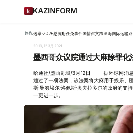
KAZINFORM
选举-2026
总统府
任免
事件
国情咨文
跨里海国际运输路
趋势:
20:19, 12 3月 2021
墨西哥众议院通过大麻除罪化
哈通社/墨西哥城/3月12日 —— 据环球网
通过了一项法案，该法案将大麻用于娱乐、
斯·曼努埃尔·洛佩斯·奥夫拉多尔的政府的
一更进一步。