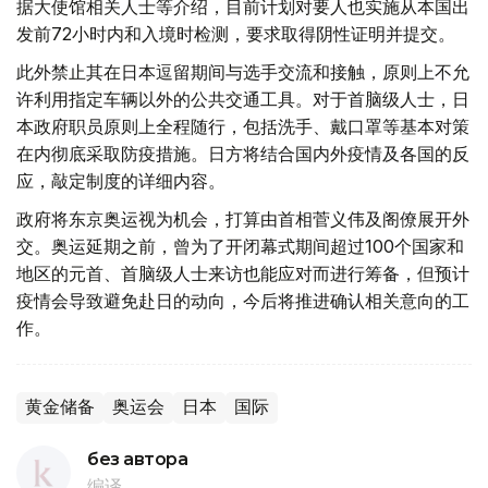
据大使馆相关人士等介绍，目前计划对要人也实施从本国出
发前72小时内和入境时检测，要求取得阴性证明并提交。
此外禁止其在日本逗留期间与选手交流和接触，原则上不允
许利用指定车辆以外的公共交通工具。对于首脑级人士，日
本政府职员原则上全程随行，包括洗手、戴口罩等基本对策
在内彻底采取防疫措施。日方将结合国内外疫情及各国的反
应，敲定制度的详细内容。
政府将东京奥运视为机会，打算由首相菅义伟及阁僚展开外
交。奥运延期之前，曾为了开闭幕式期间超过100个国家和
地区的元首、首脑级人士来访也能应对而进行筹备，但预计
疫情会导致避免赴日的动向，今后将推进确认相关意向的工
作。
黄金储备
奥运会
日本
国际
без автора
编译