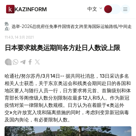
中文
KAZINFORM
热
选举-2026
总统府
任免
事件
国情咨文
跨里海国际运输路线/中间走
点:
11:43, 14 3月 2021
日本要求就奥运期间各方赴日人数设上限
哈通社/努尔苏丹/3月14日-- 据共同社消息，13日采访多名
相关人士获悉，关于东京奥运会和残奥会期间赴日的各国和
地区要人与随行人员一行，日方要求将元首、首脑级别和体
育部长等阁僚级人数分别限制在最多12人和5人。作为新冠
疫情对策一律限制人数规模。日方认为在着眼于«奥运外
交»允许放宽入境和隔离措施的同时，考虑到变异新冠病毒
及国内舆论，有必要限制人数。