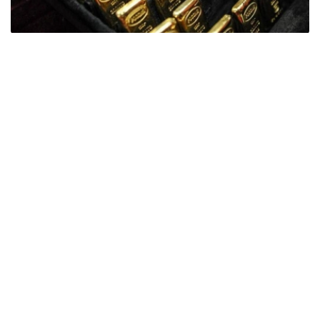
Фото: ӨзА
季度报告显示，哈萨克斯坦国家银行黄金储备增加了15吨。
波兰是2026年第二季度最大的黄金买家。该国在2026年第
二季度增加了51吨黄金储备。
中国购买了33吨黄金，乌兹别克斯坦购买了16吨，哈萨克
斯坦购买了15吨。约旦和捷克共和国的中央银行也分别增加
了6吨黄金储备。
全球各国央行在第二季度共购买了约289吨黄金，比2025年
同期增长了62%。去年同期，黄金购买量约为178吨。
世界黄金协会称，黄金需求的增长受到地缘政治不确定性、
本季度贵金属价格下跌，以及各国寻求国际储备多元化等因
素的影响。
根据该协会进行的一项调查，89%的央行行长预计未来一