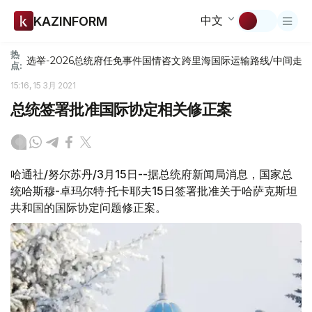
中文
KAZINFORM
热
选举-2026
总统府
任免
事件
国情咨文
跨里海国际运输路线/中间走
点:
15:16, 15 3月 2021
总统签署批准国际协定相关修正案
哈通社/努尔苏丹/3月15日--据总统府新闻局消息，国家总
统哈斯穆-卓玛尔特·托卡耶夫15日签署批准关于哈萨克斯坦
共和国的国际协定问题修正案。