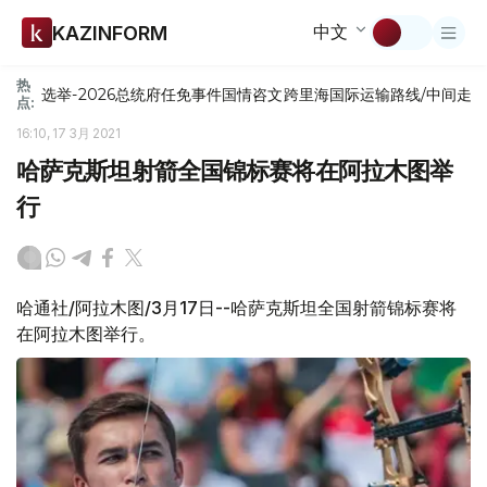
中文
KAZINFORM
热
选举-2026
总统府
任免
事件
国情咨文
跨里海国际运输路线/中间走
点:
16:10, 17 3月 2021
哈萨克斯坦射箭全国锦标赛将在阿拉木图举
行
哈通社/阿拉木图/3月17日--哈萨克斯坦全国射箭锦标赛将
在阿拉木图举行。