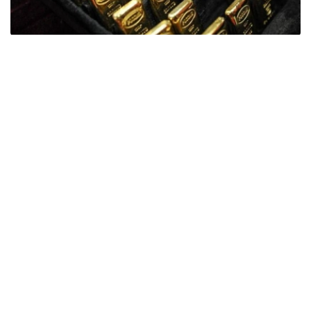
Фото: ӨзА
季度报告显示，哈萨克斯坦国家银行黄金储备增加了15吨。
波兰是2026年第二季度最大的黄金买家。该国在2026年第
二季度增加了51吨黄金储备。
中国购买了33吨黄金，乌兹别克斯坦购买了16吨，哈萨克
斯坦购买了15吨。约旦和捷克共和国的中央银行也分别增加
了6吨黄金储备。
全球各国央行在第二季度共购买了约289吨黄金，比2025年
同期增长了62%。去年同期，黄金购买量约为178吨。
世界黄金协会称，黄金需求的增长受到地缘政治不确定性、
本季度贵金属价格下跌，以及各国寻求国际储备多元化等因
素的影响。
根据该协会进行的一项调查，89%的央行行长预计未来一