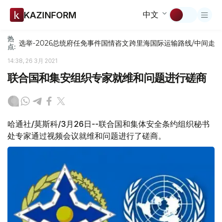
中文
KAZINFORM
热
选举-2026
总统府
任免
事件
国情咨文
跨里海国际运输路线/中间走
点:
14:38, 26 3月 2021
联合国和集安组织专家就维和问题进行磋商
哈通社/莫斯科/3月26日--联合国和集体安全条约组织秘书
处专家通过视频会议就维和问题进行了磋商。