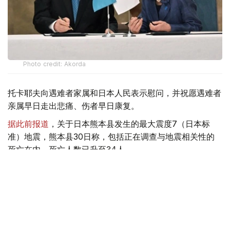
Photo credit: Akorda
托卡耶夫向遇难者家属和日本人民表示慰问，并祝愿遇难者
亲属早日走出悲痛、伤者早日康复。
据此前报道
，关于日本熊本县发生的最大震度7（日本标
准）地震，熊本县30日称，包括正在调查与地震相关性的
死亡在内，死亡人数已升至34人。
总统
日本
哈斯穆-卓玛尔特·托卡耶夫
地震
达娜 努尔巴克提
编译