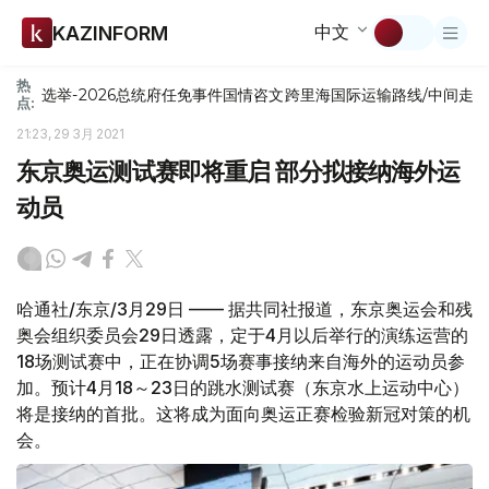
中文
KAZINFORM
热
选举-2026
总统府
任免
事件
国情咨文
跨里海国际运输路线/中间走
点:
21:23, 29 3月 2021
东京奥运测试赛即将重启 部分拟接纳海外运
动员
哈通社/东京/3月29日 —— 据共同社报道，东京奥运会和残
奥会组织委员会29日透露，定于4月以后举行的演练运营的
18场测试赛中，正在协调5场赛事接纳来自海外的运动员参
加。预计4月18～23日的跳水测试赛（东京水上运动中心）
将是接纳的首批。这将成为面向奥运正赛检验新冠对策的机
会。