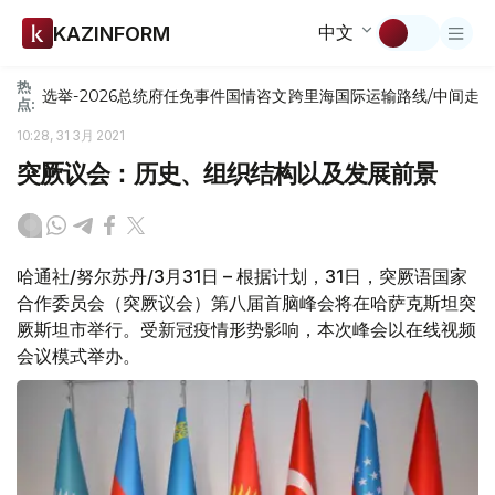
中文
KAZINFORM
热
选举-2026
总统府
任免
事件
国情咨文
跨里海国际运输路线/中间走
点:
10:28, 31 3月 2021
突厥议会：历史、组织结构以及发展前景
哈通社/努尔苏丹/3月31日 – 根据计划，31日，突厥语国家
合作委员会（突厥议会）第八届首脑峰会将在哈萨克斯坦突
厥斯坦市举行。受新冠疫情形势影响，本次峰会以在线视频
会议模式举办。