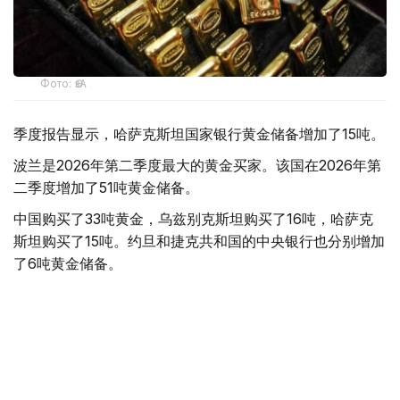
Фото: ӨзА
季度报告显示，哈萨克斯坦国家银行黄金储备增加了15吨。
波兰是2026年第二季度最大的黄金买家。该国在2026年第
二季度增加了51吨黄金储备。
中国购买了33吨黄金，乌兹别克斯坦购买了16吨，哈萨克
斯坦购买了15吨。约旦和捷克共和国的中央银行也分别增加
了6吨黄金储备。
全球各国央行在第二季度共购买了约289吨黄金，比2025年
同期增长了62%。去年同期，黄金购买量约为178吨。
世界黄金协会称，黄金需求的增长受到地缘政治不确定性、
本季度贵金属价格下跌，以及各国寻求国际储备多元化等因
素的影响。