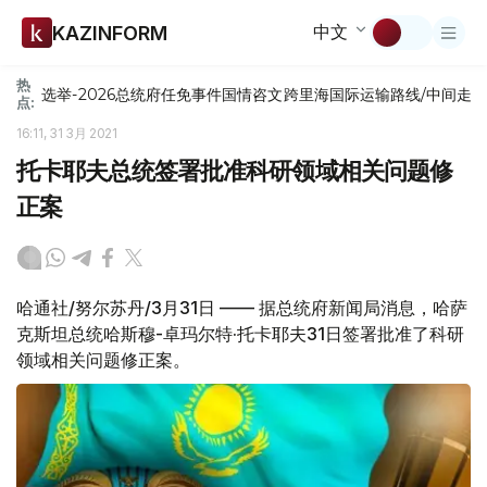
中文
KAZINFORM
热
选举-2026
总统府
任免
事件
国情咨文
跨里海国际运输路线/中间走
点:
16:11, 31 3月 2021
托卡耶夫总统签署批准科研领域相关问题修
正案
哈通社/努尔苏丹/3月31日 —— 据总统府新闻局消息，哈萨
克斯坦总统哈斯穆-卓玛尔特·托卡耶夫31日签署批准了科研
领域相关问题修正案。