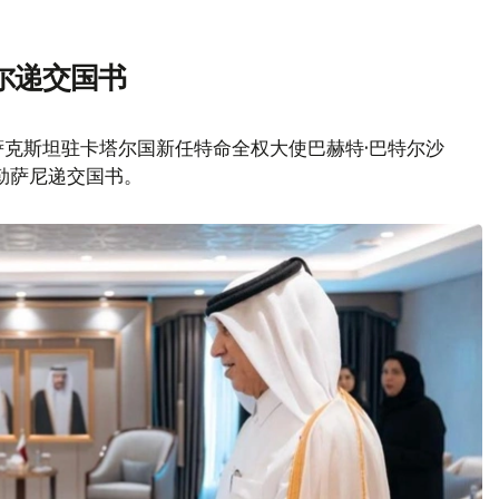
尔递交国书
萨克斯坦驻卡塔尔国新任特命全权大使巴赫特·巴特尔沙
阿勒萨尼递交国书。