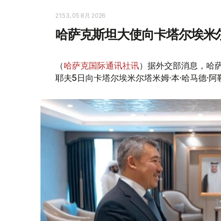
21:53, 05 8月 2026
哈萨克斯坦大使向卡塔尔埃米
（
哈萨克国际通讯社讯
）据外交部消息，哈
耶夫5日向卡塔尔埃米尔塔米姆·本·哈马德·