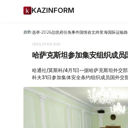
KAZINFORM
选举-2026
总统府
任免
事件
国情咨文
跨里海国际运输路
趋势:
13:03, 01 4月 2021
哈萨克斯坦参加集安组织成员
哈通社/莫斯科/4月1日--据哈萨克斯坦外
科夫31日参加集体安全条约组织成员国外交