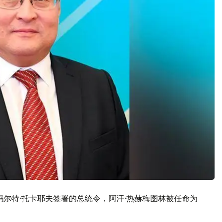
玛尔特·托卡耶夫签署的总统令，阿汗·热赫梅图林被任命为