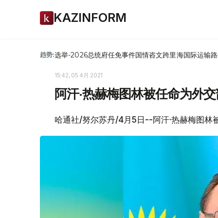
KAZINFORM
选举-2026
总统府
任免
事件
国情咨文
跨里海国际运输路
趋势:
15:42, 05 4月 2021
阿汗·热赫梅图林被任命为外交
哈通社/努尔苏丹/4月5日--阿汗·热赫梅图