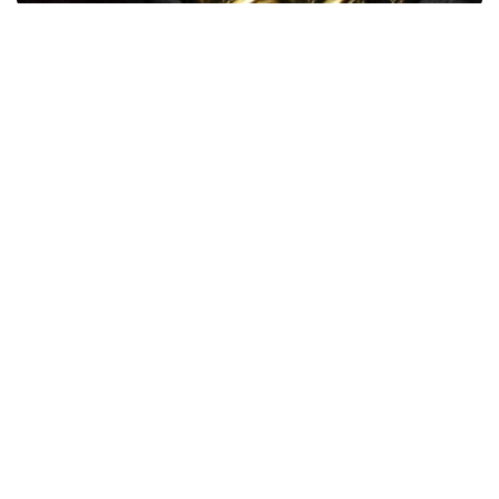
Фото: ӨзА
季度报告显示，哈萨克斯坦国家银行黄金储备增加了15吨。
波兰是2026年第二季度最大的黄金买家。该国在2026年第
二季度增加了51吨黄金储备。
中国购买了33吨黄金，乌兹别克斯坦购买了16吨，哈萨克
斯坦购买了15吨。约旦和捷克共和国的中央银行也分别增加
了6吨黄金储备。
全球各国央行在第二季度共购买了约289吨黄金，比2025年
同期增长了62%。去年同期，黄金购买量约为178吨。
世界黄金协会称，黄金需求的增长受到地缘政治不确定性、
本季度贵金属价格下跌，以及各国寻求国际储备多元化等因
素的影响。
根据该协会进行的一项调查，89%的央行行长预计未来一
年全球黄金储备量将会增加。45%的受访者表示，他们的
国家计划增加黄金储备。