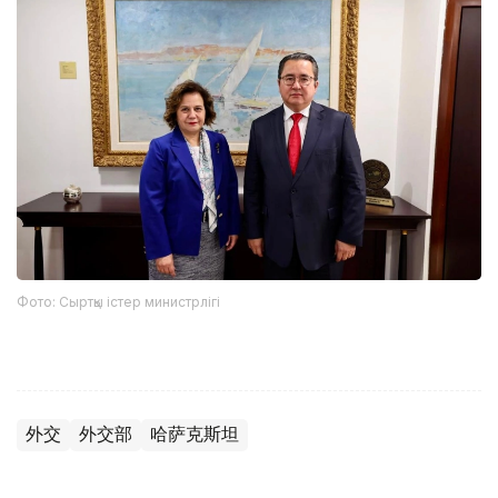
Фото: Сыртқы істер министрлігі
外交
外交部
哈萨克斯坦
木合塔尔 哈力木拉