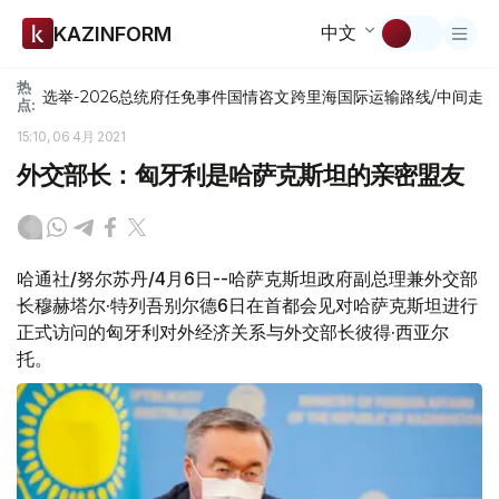
中文
KAZINFORM
热
选举-2026
总统府
任免
事件
国情咨文
跨里海国际运输路线/中间走
点:
15:10, 06 4月 2021
外交部长：匈牙利是哈萨克斯坦的亲密盟友
哈通社/努尔苏丹/4月6日--哈萨克斯坦政府副总理兼外交部
长穆赫塔尔·特列吾别尔德6日在首都会见对哈萨克斯坦进行
正式访问的匈牙利对外经济关系与外交部长彼得·西亚尔
托。