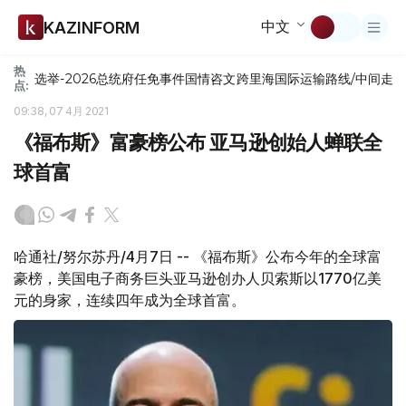
中文
KAZINFORM
热
选举-2026
总统府
任免
事件
国情咨文
跨里海国际运输路线/中间走
点:
09:38, 07 4月 2021
《福布斯》富豪榜公布 亚马逊创始人蝉联全
球首富
哈通社/努尔苏丹/4月7日 -- 《福布斯》公布今年的全球富
豪榜，美国电子商务巨头亚马逊创办人贝索斯以1770亿美
元的身家，连续四年成为全球首富。