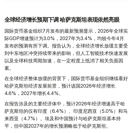
全球经济增长预期下调 哈萨克斯坦表现依然亮眼
国际货币基金组织7月发布的最新预测显示，2026年全球实
际GDP增速预计为3.0%，2027年为3.4%，均较今年4月
发布的预测有所下调。报告认为，全球经济增长放缓主要受
到中东地区冲突持续带来的影响，但人工智能技术快速发展
以及全球科技周期加速，在一定程度上抵消了相关负面因
素。
在全球经济整体放缓的背景下，国际货币基金组织继续看好
哈萨克斯坦经济发展前景，预计该国2026年经济增长
4.6%，2027年增长4.4%。
在报告涉及的主要经济体中，预计2026年经济增速高于哈
萨克斯坦的仅有印度（6.4%）、印度尼西亚（5.0%）和马
来西亚（4.7%）。埃及和中国预计与哈萨克斯坦基本持
平，但中国2027年的增长预测略低于哈萨克斯坦。