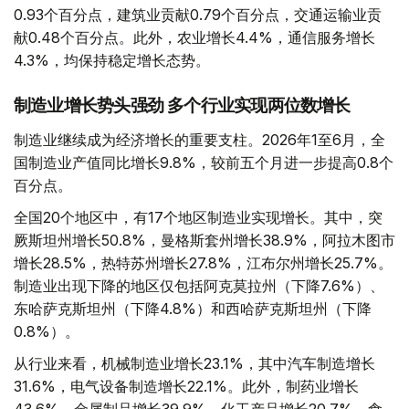
0.93个百分点，建筑业贡献0.79个百分点，交通运输业贡
献0.48个百分点。此外，农业增长4.4%，通信服务增长
4.3%，均保持稳定增长态势。
制造业增长势头强劲 多个行业实现两位数增长
制造业继续成为经济增长的重要支柱。2026年1至6月，全
国制造业产值同比增长9.8%，较前五个月进一步提高0.8个
百分点。
全国20个地区中，有17个地区制造业实现增长。其中，突
厥斯坦州增长50.8%，曼格斯套州增长38.9%，阿拉木图市
增长28.5%，热特苏州增长27.8%，江布尔州增长25.7%。
制造业出现下降的地区仅包括阿克莫拉州（下降7.6%）、
东哈萨克斯坦州（下降4.8%）和西哈萨克斯坦州（下降
0.8%）。
从行业来看，机械制造业增长23.1%，其中汽车制造增长
31.6%，电气设备制造增长22.1%。此外，制药业增长
43.6%，金属制品增长39.9%，化工产品增长20.7%，食