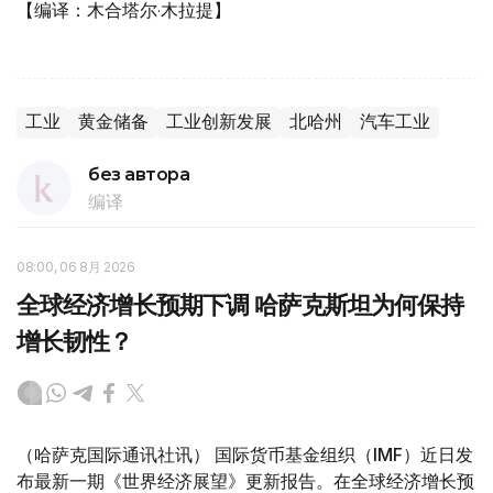
【编译：木合塔尔·木拉提】
工业
黄金储备
工业创新发展
北哈州
汽车工业
без автора
编译
08:00, 06 8月 2026
全球经济增长预期下调 哈萨克斯坦为何保持
增长韧性？
（哈萨克国际通讯社讯） 国际货币基金组织（IMF）近日发
布最新一期《世界经济展望》更新报告。在全球经济增长预