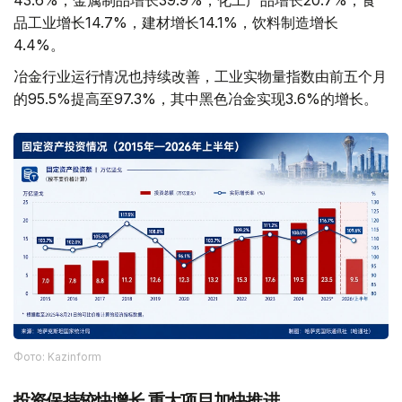
品工业增长14.7%，建材增长14.1%，饮料制造增长
4.4%。
冶金行业运行情况也持续改善，工业实物量指数由前五个月
的95.5%提高至97.3%，其中黑色冶金实现3.6%的增长。
Фото: Kazinform
投资保持较快增长 重大项目加快推进