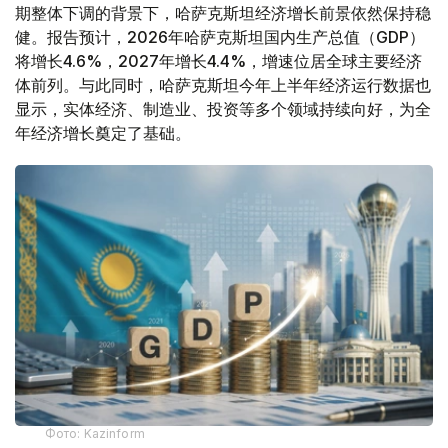
期整体下调的背景下，哈萨克斯坦经济增长前景依然保持稳
健。报告预计，2026年哈萨克斯坦国内生产总值（GDP）
将增长4.6%，2027年增长4.4%，增速位居全球主要经济
体前列。与此同时，哈萨克斯坦今年上半年经济运行数据也
显示，实体经济、制造业、投资等多个领域持续向好，为全
年经济增长奠定了基础。
Фото: Kazinform