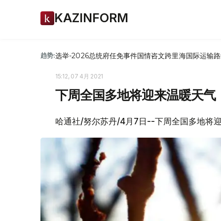
KAZINFORM
选举-2026
总统府
任免
事件
国情咨文
跨里海国际运输路
趋势:
15:12, 07 4月 2021
下周全国多地将迎来温暖天气
哈通社/努尔苏丹/4月7日--下周全国多地将