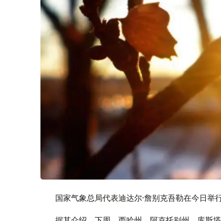
国家气象总局代表迪达尔·詹别克吾勒在今日举
据其介绍，下周，西哈州、阿克托别州、库斯塔