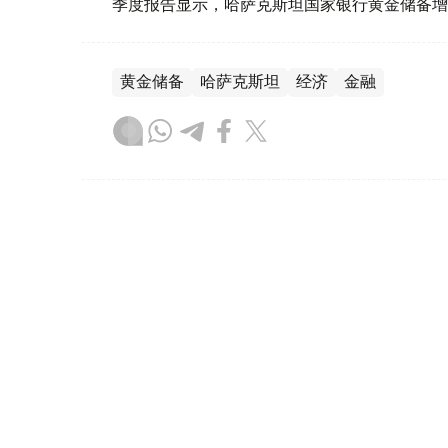
季度报告显示，哈萨克斯坦国家银行黄金储备增
黄金储备
哈萨克斯坦
经济
金融
木合塔尔 哈力木拉
编译
08:31, 31 7月 2026
哈萨克斯坦是全球五大黄金购
（哈萨克国际通讯社讯）根据世界黄金协会（Worl