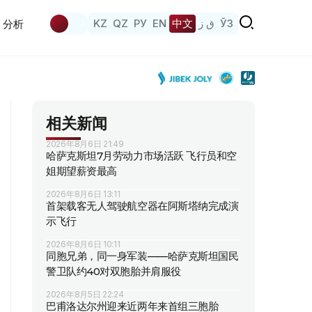
KZ
QZ
РУ
EN
中文
ق ز
ЎЗ
分析
相关新闻
2026年8月6日 21:49
哈萨克斯坦7月劳动力市场活跃 飞行员和空
姐期望薪资最高
2026年8月6日 13:11
首架载客无人驾驶航空器在阿斯塔纳完成演
示飞行
2026年8月6日 10:11
同胞兄弟，同一身军装——哈萨克斯坦国民
警卫队约40对双胞胎并肩服役
2026年8月5日 22:24
巴甫洛达尔州迎来近两年来首组三胞胎