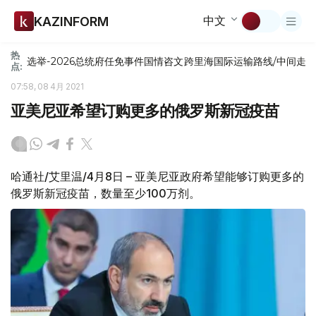
中文
KAZINFORM
热
选举-2026
总统府
任免
事件
国情咨文
跨里海国际运输路线/中间走
点:
07:58, 08 4月 2021
亚美尼亚希望订购更多的俄罗斯新冠疫苗
哈通社/艾里温/4月8日 – 亚美尼亚政府希望能够订购更多的
俄罗斯新冠疫苗，数量至少100万剂。