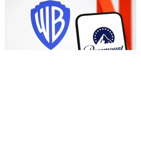
Фото: Аnadolu
根据路透社报道，英国政府表示，在派拉蒙强化了对节目编
排和新闻供给的保证后，政府将不对该交易进行干预。
此前，尽管该交易已获美国和中国等多地监管机构的批准，
但英国政府曾在6月份表示，倾向于对该交易进行干预，并
可能对其发起公共利益调查。
政府指出，派拉蒙天舞首席执行官埃里森（David Ellison）
所提供的保证，已解决英国文化、媒体和体育大臣南迪