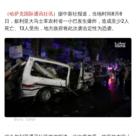
（
哈萨克国际通讯社讯
）据中新社报道，当地时间8月6
日，叙利亚大马士革农村省一小巴发生爆炸，造成至少2人
死亡、13人受伤，地方政府将此次袭击定性为恐袭。
Фото: SANA