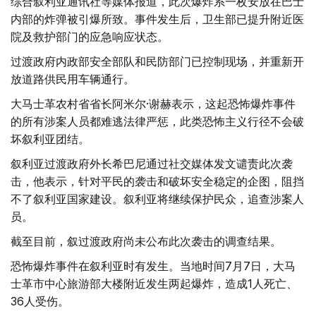
综合叙利亚通讯社等媒体报道，此次爆炸系一枚安放在巴士
内部的炸弹被引爆所致。事件发生后，卫生部已提升附近医
院及救护部门的应急响应状态。
过渡政府内政部安全部队和民防部门已控制现场，并重新开
放道路供民用车辆通行。
大马士革农村省省长阿米尔·谢赫表示，这起恐怖爆炸事件
的所有涉案人员都难逃法律严惩，此类恐怖主义行径不会破
坏叙利亚团结。
叙利亚过渡政府外长希巴尼通过社交媒体发文谴责此次袭
击，他表示，针对平民的袭击和破坏安全稳定的企图，阻挡
不了叙利亚国家建设。叙利亚将继续保护民众，追查涉案人
员。
截至目前，叙过渡政府尚未公布此次袭击的调查结果。
恐怖爆炸事件在叙利亚时有发生。当地时间7月7日，大马
士革市中心旅游部大楼附近发生两起爆炸，造成1人死亡、
36人受伤。