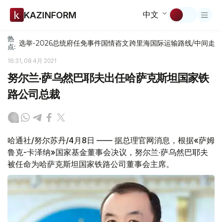
中文
KAZINFORM
热
选举-2026
总统府
任免
事件
国情咨文
跨里海国际运输路线/中间走
点:
16:31, 08 4月 2021
努尔兰·萨乌然巴耶夫出任哈萨克斯坦国家铁
路公司总裁
哈通社/努尔苏丹/4月8日 —— 据总理官网消息，根据«萨姆
鲁克-卡泽纳»国家基金董事会决议，努尔兰·萨乌然巴耶夫
被任命为哈萨克斯坦国家铁路公司董事会主席。