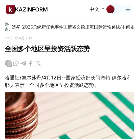
中文
KAZINFORM
热
选举-2026
总统府
任免
事件
国情咨文
跨里海国际运输路线/中间走
点:
11:55, 12 4月 2021
全国多个地区呈投资活跃态势
哈通社/努尔苏丹/4月12日--国家经济部长阿塞特·伊尔哈利
耶夫表示，全国多个地区呈投资活跃态势。