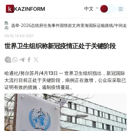
中文
KAZINFORM
热
选举-2026
总统府
任免
事件
国情咨文
跨里海国际运输路线/中间走
点:
09:10, 13 4月 2021
世界卫生组织称新冠疫情正处于关键阶段
哈通社/努尔苏丹/4月13日 -- 世界卫生组织指出，新冠国际
大流行目前正处于关键阶段，病例正在激增，公众应采取已
证明有效的措施，遏制疫情蔓延。