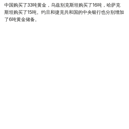
中国购买了33吨黄金，乌兹别克斯坦购买了16吨，哈萨克
斯坦购买了15吨。约旦和捷克共和国的中央银行也分别增加
了6吨黄金储备。
全球各国央行在第二季度共购买了约289吨黄金，比2025年
同期增长了62%。去年同期，黄金购买量约为178吨。
世界黄金协会称，黄金需求的增长受到地缘政治不确定性、
本季度贵金属价格下跌，以及各国寻求国际储备多元化等因
素的影响。
根据该协会进行的一项调查，89%的央行行长预计未来一
年全球黄金储备量将会增加。45%的受访者表示，他们的
国家计划增加黄金储备。
黄金储备
哈萨克斯坦
经济
央行
金融
木合塔尔 哈力木拉
编译