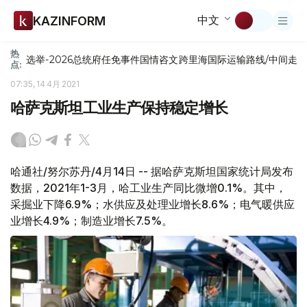
中文
KAZINFORM
热
选举-2026
总统府
任免
事件
国情咨文
跨里海国际运输路线/中间走
点:
07:35, 14 4月 2021
哈萨克斯坦工业生产保持稳定增长
哈通社/努尔苏丹/4月14日 -- 据哈萨克斯坦国家统计局发布
数据，2021年1-3月，哈工业生产同比微增0.1%。其中，
采掘业下降6.9%；水供应及处理业增长8.6%；电气暖供应
业增长4.9%；制造业增长7.5%。