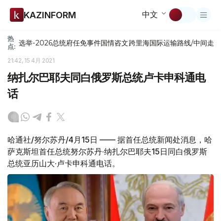
中文
KAZINFORM
热
选举-2026
总统府
任免
事件
国情咨文
跨里海国际运输路线/中间走
点:
21:42, 15 4月 2021
纳扎尔巴耶夫同白俄罗斯总统卢卡申科通电
话
哈通社/努尔苏丹/4月15日 —— 据首任总统新闻处消息，哈
萨克斯坦首任总统努尔苏丹·纳扎尔巴耶夫15日同白俄罗斯
总统亚历山大·卢卡申科通电话。