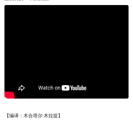
【编译：木合塔尔·木拉提】