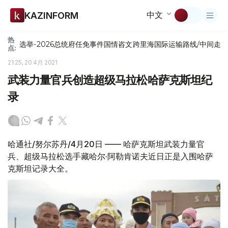
中文
KAZINFORM
热
选举-2026
总统府
任免
事件
国情咨文
跨里海国际运输路线/中间走
点:
21:25, 20 4月 2021
武装力量官兵创造超级马拉松哈萨克斯坦纪
录
哈通社/努尔苏丹/4月20日 —— 哈萨克斯坦武装力量官
兵、超级马拉松选手藏哈尔·阿勒肯诺夫近日正是入围哈萨
克斯坦记录大全。