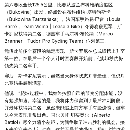
第六赛段全长125.5公里，比赛从波兰布科维纳度假区
（Bukovina）出发，终点设在布科维纳-塔特尚斯卡
（Bukowina Tatrzańska）。法国车手路易·巴雷（Louis
Barré，Team Visma | Lease a Bike）夺得赛段冠军，斯
卡罗尼获得第二名，德国车手马尔科·布伦纳（Marco
Brenner，Tudor Pro Cycling Team）位列第三。
凭借此前多个赛段的稳定表现，斯卡罗尼在总成绩榜上升至
第一位。在最后一个个人计时赛赛段开始前，他以3秒优势
领先第二名车手。
赛后，斯卡罗尼表示，虽然当天身体状态并非最佳，但仍对
比赛结果感到满意。
他说：“爬坡过程中，我始终按照自己的节奏分配体能，没
有勉强加速。幸运的是，我将体力保留到了最后冲刺阶段，
并最终获得第二名。虽然未能追上前方车手有些遗憾，但车
队今天表现非常出色。阿尔贝托·贝蒂奥尔（Alberto
Bettiol）尽全力缩小差距，为我争取了冲击胜利的机会。接
下来将迎来个人计时赛，这并不是我的强项，我们此前也没