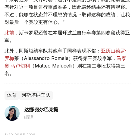
有针对这一项目进行重点准备，因此最终结果还有待观察。
不过，能够在状态并不理想的情况下取得这样的成绩，让我
对最后一个赛段更有信心。”
此前
，斯卡罗尼还曾在本届环波兰自行车赛第四赛段获得亚
军。
此外，阿斯塔纳车队其他车手同样表现不俗：
亚历山德罗·
罗梅
莱（Alessandro Romele）获得第三赛段季军，
马泰
奥·马卢切利
（Matteo Malucelli）则在第二赛段获得第三
名。
体育
阿斯塔纳车队
达娜 努尔巴克提
编译
11:40, 09 8月 2026