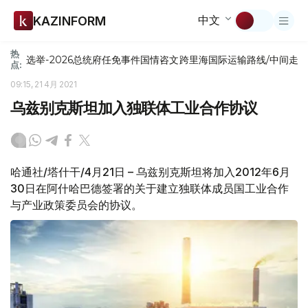
中文
KAZINFORM
热
选举-2026
总统府
任免
事件
国情咨文
跨里海国际运输路线/中间走
点:
09:15, 21 4月 2021
乌兹别克斯坦加入独联体工业合作协议
哈通社/塔什干/4月21日 – 乌兹别克斯坦将加入2012年6月
30日在阿什哈巴德签署的关于建立独联体成员国工业合作
与产业政策委员会的协议。