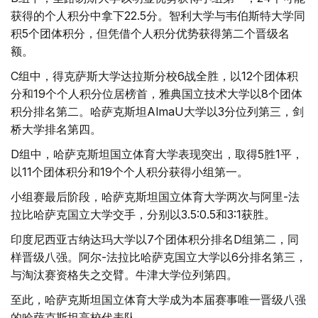
获得的个人积分中拿下22.5分。智利大学与韦伯斯特大学同
积5个团体积分，但凭借个人积分优势获得第二个晋级名
额。
C组中，得克萨斯大学达拉斯分校6战全胜，以12个团体积
分和19个个人积分位居榜首，雅典国立技术大学以8个团体
积分排名第二。哈萨克斯坦AlmaU大学以3分位列第三，剑
桥大学排名第四。
D组中，哈萨克斯坦国立体育大学表现突出，取得5胜1平，
以11个团体积分和19个个人积分获得小组第一。
小组赛最后阶段，哈萨克斯坦国立体育大学两次与阿里-法
拉比哈萨克国立大学交手，分别以3.5:0.5和3:1获胜。
印度尼西亚古纳达玛大学以7个团体积分排名D组第二，同
样晋级八强。阿尔-法拉比哈萨克国立大学以6分排名第三，
与淘汰赛资格失之交臂。牛津大学位列第四。
至此，哈萨克斯坦国立体育大学成为本届赛事唯一晋级八强
的哈萨克斯坦高校代表队。