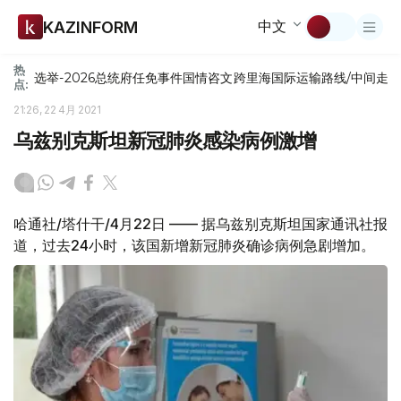
中文
KAZINFORM
热
选举-2026
总统府
任免
事件
国情咨文
跨里海国际运输路线/中间走
点:
21:26, 22 4月 2021
乌兹别克斯坦新冠肺炎感染病例激增
哈通社/塔什干/4月22日 —— 据乌兹别克斯坦国家通讯社报
道，过去24小时，该国新增新冠肺炎确诊病例急剧增加。