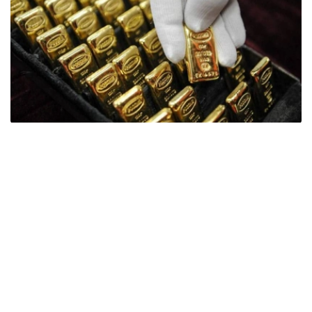
Фото: ӨзА
季度报告显示，哈萨克斯坦国家银行黄金储备增加了15吨。
波兰是2026年第二季度最大的黄金买家。该国在2026年第
二季度增加了51吨黄金储备。
中国购买了33吨黄金，乌兹别克斯坦购买了16吨，哈萨克
斯坦购买了15吨。约旦和捷克共和国的中央银行也分别增加
了6吨黄金储备。
全球各国央行在第二季度共购买了约289吨黄金，比2025年
同期增长了62%。去年同期，黄金购买量约为178吨。