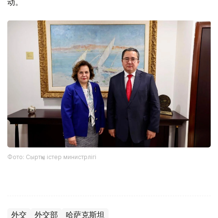
动。
Фото: Сыртқы істер министрлігі
外交
外交部
哈萨克斯坦