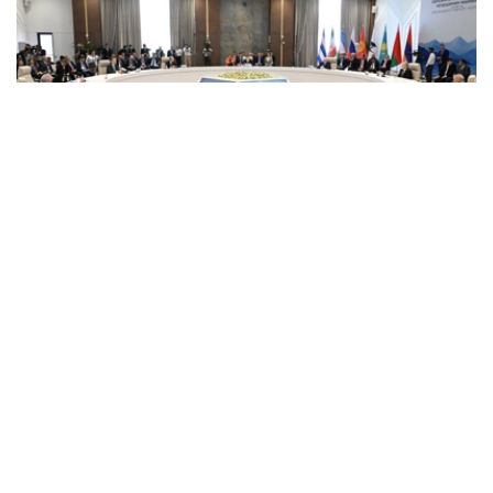
Photo credit: primeminister.kz
哈萨克斯坦总理沃勒扎斯·别克帖诺夫向吉尔吉斯斯坦总统
萨德尔·扎帕罗夫转达了哈萨克斯坦总统哈斯穆-卓玛尔特·托
卡耶夫的亲切问候和良好祝愿。会谈期间，双方强调，两国
领导人之间建立在信任基础上的政治对话，以及以相互理解
为基础的同盟关系，为双边关系进一步发展发挥着重要作
用。过去5年，哈萨克斯坦与吉尔吉斯斯坦双边贸易额增长
一倍，达到22亿美元。