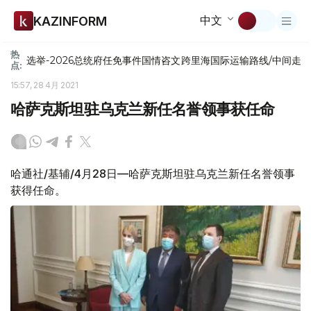
中文
KAZINFORM
热
选举-2026
总统府
任免
事件
国情咨文
跨里海国际运输路线/中间走
点:
15:57, 28 4月 2021
哈萨克斯坦驻乌克兰新任名誉领事获任命
哈通社/基辅/4月28日—哈萨克斯坦驻乌克兰新任名誉领事
获得任命。