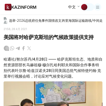
中文
KAZINFORM
热
选举-2026
总统府
任免
事件
国情咨文
跨里海国际运输路线/中间走
点:
21:58, 28 4月 2021
美国将对哈萨克斯坦的气候政策提供支持
哈通社/努尔苏丹/4月28日 —— 哈萨克斯坦生态、地质和自
然资源部部长马赫祖穆·穆尔扎哈利耶夫和国际合作事务特
别代表叶尔詹·哈兹汉诺夫28日同美国总统气候特使约翰·克
里举行视频会晤，讨论应对气候变化问题。