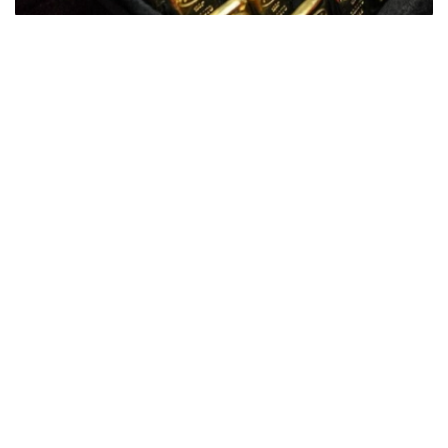
Фото: ӨзА
季度报告显示，哈萨克斯坦国家银行黄金储备增加了15吨。
波兰是2026年第二季度最大的黄金买家。该国在2026年第
二季度增加了51吨黄金储备。
中国购买了33吨黄金，乌兹别克斯坦购买了16吨，哈萨克
斯坦购买了15吨。约旦和捷克共和国的中央银行也分别增加
了6吨黄金储备。
全球各国央行在第二季度共购买了约289吨黄金，比2025年
同期增长了62%。去年同期，黄金购买量约为178吨。
世界黄金协会称，黄金需求的增长受到地缘政治不确定性、
本季度贵金属价格下跌，以及各国寻求国际储备多元化等因
素的影响。
根据该协会进行的一项调查，89%的央行行长预计未来一
年全球黄金储备量将会增加。45%的受访者表示，他们的