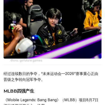
Фото: gofuture.games
经过连续数日的争夺，“未来运动会—2026”赛事重心正由
晋级之争转向冠军争夺。
MLBB四强产生
《Mobile Legends: Bang Bang》（MLBB）项目8月7日