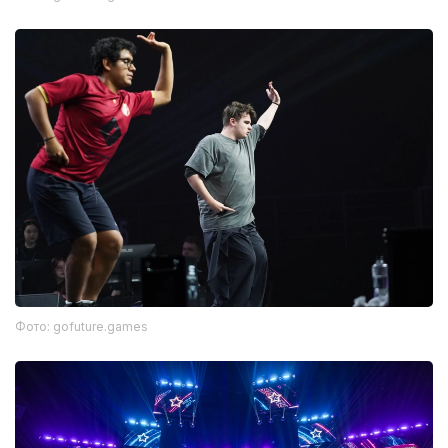
Фото: gofuture.games