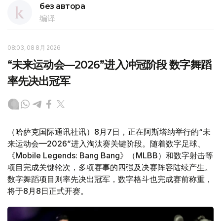
без автора
编译
08:03, 08 8月 2026
“未来运动会—2026”进入冲冠阶段 数字舞蹈
率先决出冠军
（哈萨克国际通讯社讯）8月7日，正在阿斯塔纳举行的“未
来运动会—2026”进入淘汰赛关键阶段。随着数字足球、
《Mobile Legends: Bang Bang》（MLBB）和数字射击等
项目完成关键轮次，多项赛事的四强及决赛阵容陆续产生。
数字舞蹈项目则率先决出冠军，数字格斗也完成赛前称重，
将于8月8日正式开赛。