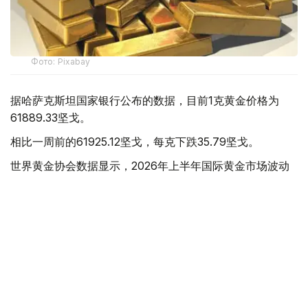
Фото: Pixabay
据哈萨克斯坦国家银行公布的数据，目前1克黄金价格为
61889.33坚戈。
相比一周前的61925.12坚戈，每克下跌35.79坚戈。
世界黄金协会数据显示，2026年上半年国际黄金市场波动
明显。今年1月，国际金价曾12次刷新历史纪录，最高升至
每金衡盎司5405美元；但到6月，金价一度回落至每金衡盎
司4002美元。
世界黄金协会表示，下半年黄金价格走势将主要受到地缘政
治局势、利率变化以及投资者市场情绪等因素影响。
在当前市场环境保持不变的情况下，预计到今年年底，国际
金价将围绕每金衡盎司4100美元上下约5%的区间波动。