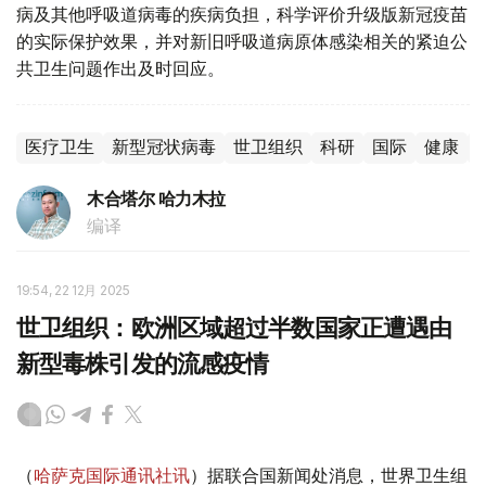
病及其他呼吸道病毒的疾病负担，科学评价升级版新冠疫苗
的实际保护效果，并对新旧呼吸道病原体感染相关的紧迫公
共卫生问题作出及时回应。
医疗卫生
新型冠状病毒
世卫组织
科研
国际
健康
木合塔尔 哈力木拉
编译
19:54, 22 12月 2025
世卫组织：欧洲区域超过半数国家正遭遇由
新型毒株引发的流感疫情
（
哈萨克国际通讯社讯
）据联合国新闻处消息，世界卫生组