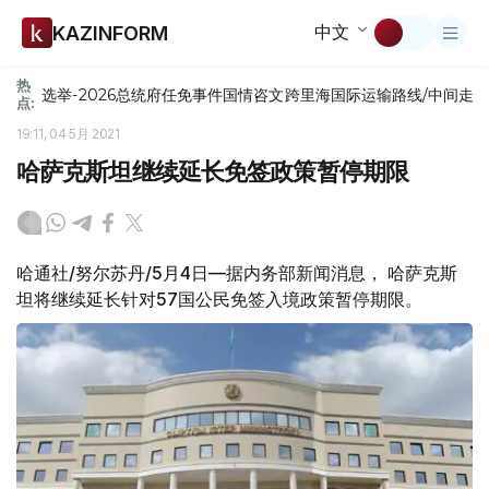
中文
KAZINFORM
热
选举-2026
总统府
任免
事件
国情咨文
跨里海国际运输路线/中间走
点:
19:11, 04 5月 2021
哈萨克斯坦继续延长免签政策暂停期限
哈通社/努尔苏丹/5月4日—据内务部新闻消息， 哈萨克斯
坦将继续延长针对57国公民免签入境政策暂停期限。