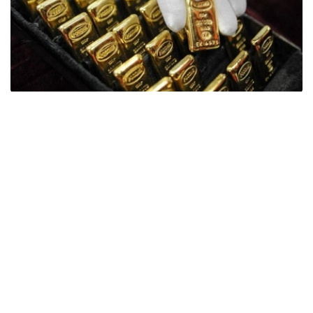
Фото: ӨзА
季度报告显示，哈萨克斯坦国家银行黄金储备增加了15吨。
波兰是2026年第二季度最大的黄金买家。该国在2026年第
二季度增加了51吨黄金储备。
中国购买了33吨黄金，乌兹别克斯坦购买了16吨，哈萨克
斯坦购买了15吨。约旦和捷克共和国的中央银行也分别增加
了6吨黄金储备。
全球各国央行在第二季度共购买了约289吨黄金，比2025年
同期增长了62%。去年同期，黄金购买量约为178吨。
世界黄金协会称，黄金需求的增长受到地缘政治不确定性、