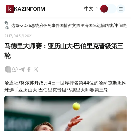
中文
KAZINFORM
热
选举-2026
总统府
任免
事件
国情咨文
跨里海国际运输路线/中间走
点:
21:17, 04 5月 2021
马德里大师赛：亚历山大·巴伯里克晋级第三
轮
哈通社/努尔苏丹/5月4日--世界排名第44位的哈萨克斯坦网
球选手亚历山大·巴伯里克晋级马德里大师赛第三轮。