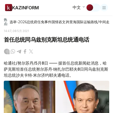
中文
KAZINFORM
热
选举-2026
总统府
任免
事件
国情咨文
跨里海国际运输路线/中间走
点:
14:47, 08 5月 2021
首任总统同乌兹别克斯坦总统通电话
哈通社/努尔苏丹/5月8日 —— 据首任总统新闻处消息，哈
萨克斯坦首任总统努尔苏丹·纳扎尔巴耶夫8日同乌兹别克斯
坦总统沙夫卡特·米尔济约耶夫通电话。