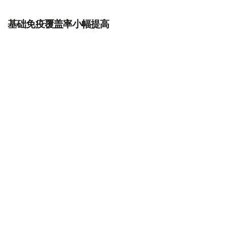
基础免疫覆盖率小幅提高
报告显示，2025年全球90%的婴儿（约1.16亿）接种了至
少一剂白喉、破伤风和百日咳疫苗，85%（约1.1亿）完成
三剂全程接种，两项指标均较上年提高1个百分点。
不过，全球免疫覆盖率仍比2019年低1个百分点，自2009年
以来一直徘徊在相近水平。
报告估计，2025年共有1350万“零剂量儿童”未接种任何疫
苗，较上年减少近75万人，但与此同时，开始接种却未完
成免疫程序的儿童数量居高不下。
全球约有730万婴儿接种了第一剂白喉、破伤风和百日咳疫
苗后，在接种第一剂麻疹疫苗前中断接种，导致麻疹疫苗覆
盖率停滞。2025年，84%的儿童接种了第一剂麻疹疫苗，
77%完成第二剂接种，均低于预防麻疹疫情所需95%的覆
盖率。因此，2025年共有57个国家报告发生大规模或造成
严重影响的麻疹疫情。