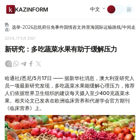
中文
KAZINFORM
热
选举-2026
总统府
任免
事件
国情咨文
跨里海国际运输路线/中间走
点:
22:54, 17 5月 2021
新研究：多吃蔬菜水果有助于缓解压力
哈通社/悉尼/5月17日 —— 据新华社消息，澳大利亚研究人
员一项最新研究发现，多吃蔬菜水果能缓解心理压力，推荐
人们依据世界卫生组织的建议每天摄入至少400克蔬菜水
果。相关论文已发表在欧洲临床营养和代谢学会官方期刊
《临床营养》上。