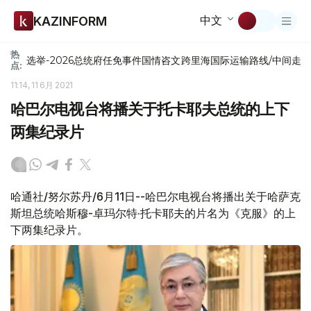
中文
KAZINFORM
热
选举-2026
总统府
任免
事件
国情咨文
跨里海国际运输路线/中间走
点:
11:14, 11 6月 2021
哈巴尔电视台将播关于托卡耶夫总统的上下
两集纪录片
哈通社/努尔苏丹/6月11日--哈巴尔电视台将播出关于哈萨克
斯坦总统哈斯穆-卓玛尔特·托卡耶夫的片名为《克服》的上
下两集纪录片。