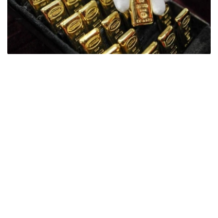
Фото: ӨзА
季度报告显示，哈萨克斯坦国家银行黄金储备增加了15吨。
波兰是2026年第二季度最大的黄金买家。该国在2026年第
二季度增加了51吨黄金储备。
中国购买了33吨黄金，乌兹别克斯坦购买了16吨，哈萨克
斯坦购买了15吨。约旦和捷克共和国的中央银行也分别增加
了6吨黄金储备。
全球各国央行在第二季度共购买了约289吨黄金，比2025年
同期增长了62%。去年同期，黄金购买量约为178吨。
世界黄金协会称，黄金需求的增长受到地缘政治不确定性、
本季度贵金属价格下跌，以及各国寻求国际储备多元化等因