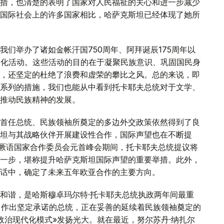
措，也清楚的表明了国家对人民福祉的关心和进一步减少
国际社会上的许多国家相比，哈萨克斯坦已经体现了她所
们举办了诸如金帐汗国750周年、阿拜诞辰175周年以
性文化活动。这些活动的目的在于凝聚民族意识、巩固国民身
，还坚定的杜绝了浪费和虚荣的攀比之风。总的来说，即
系列的措施，我们也能从中看到托卡耶夫总统对于文学、
推动民族精神的发展。
首任总统、民族领袖所奠定的多边外交政策依然得到了良
坦与其战略伙伴开展建设性合作，国际声望也在不断提
的突厥语国家合作委员会元首峰会期间，托卡耶夫总统提议将
一步，堪称提升哈萨克斯坦国际声望的重要举措。此外，
话中，确定了未来五年欧亚合作的主要方向。
和谐，是哈斯穆卓玛尔特·托卡耶夫总统执政两年间最重
、作出坚定承诺的总统，正在妥善的延续着民族领袖奠定的
政治现代化模式»发扬光大。就在最近，努尔苏丹·纳扎尔