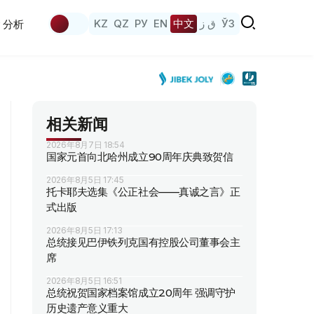
KZ
QZ
РУ
EN
中文
ق ز
ЎЗ
分析
相关新闻
2026年8月7日 18:54
国家元首向北哈州成立90周年庆典致贺信
2026年8月5日 17:45
托卡耶夫选集《公正社会——真诚之言》正
式出版
2026年8月5日 17:13
总统接见巴伊铁列克国有控股公司董事会主
席
2026年8月5日 16:51
总统祝贺国家档案馆成立20周年 强调守护
历史遗产意义重大