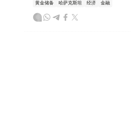
黄金储备
哈萨克斯坦
经济
金融
木合塔尔 哈力木拉
编译
08:31, 31 7月 2026
哈萨克斯坦是全球五大黄金购
（哈萨克国际通讯社讯）根据世界黄金协会（Worl
坦成为2026年第二季度全球央行黄金购买