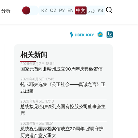
KZ
QZ
РУ
EN
中文
ق ز
ЎЗ
分析
相关新闻
2026年8月7日 18:54
国家元首向北哈州成立90周年庆典致贺信
2026年8月5日 17:45
托卡耶夫选集《公正社会——真诚之言》正
式出版
2026年8月5日 17:13
总统接见巴伊铁列克国有控股公司董事会主
席
2026年8月5日 16:51
总统祝贺国家档案馆成立20周年 强调守护
历史遗产意义重大