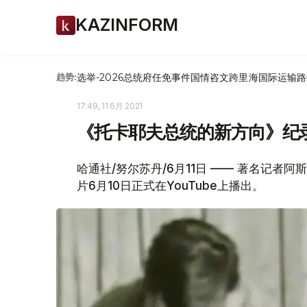
KAZINFORM
选举-2026
总统府
任免
事件
国情咨文
跨里海国际运输路
趋势:
17:49, 11 6月 2021
《托卡耶夫总统的新方向》纪
哈通社/努尔苏丹/6月11日 —— 著名记者
片6月10日正式在YouTube上播出。