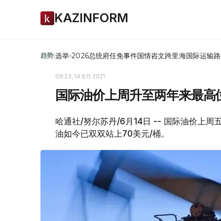
KAZINFORM
选举-2026
总统府
任免
事件
国情咨文
跨里海国际运输路
趋势:
09:23, 14 6月 2021
国际油价上周升至两年来最高
哈通社/努尔苏丹/6月14日 -- 国际油价上
油如今已双双站上70美元/桶。