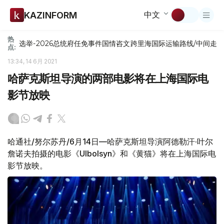
中文
KAZINFORM
热
选举-2026
总统府
任免
事件
国情咨文
跨里海国际运输路线/中间走
点:
13:34, 14 6月 2021
哈萨克斯坦导演的两部电影将在上海国际电
影节放映
哈通社/努尔苏丹/6月14日—哈萨克斯坦导演阿德勒汗·叶尔
詹诺夫拍摄的电影《Ulbolsyn》和《黄猫》将在上海国际电
影节放映。