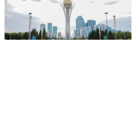
Фото: Солтан Жексенбеков / Kazinform
天气预报显示，预计将有降雨和雷暴，东部地区将出现暴
雨、冰雹、暴风雨和大风天气。只有西部和西北部地区预计
不会有降水。
此外，由于来自伊朗的热气团抵达，全国大部分地区的高温
天气将再次加剧。
西部和西北部白天最高气温将达38至43℃，而南部地区最
高气温预计达36-41℃。