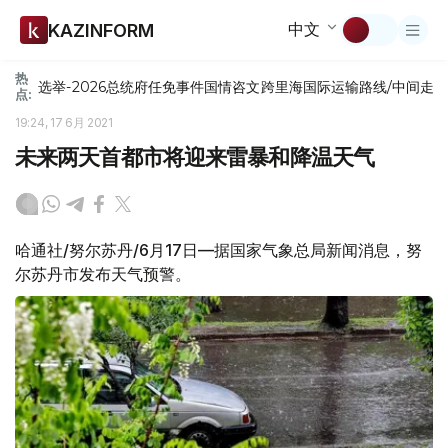
中文
KAZINFORM
热
选举-2026
总统府
任免
事件
国情咨文
跨里海国际运输路线/中间走
点:
19:24, 17 6月 2021
未来两天首都市将迎来雷暴和降温天气
哈通社/努尔苏丹/6月17日—据国家气象总局新闻消息，努
尔苏丹市发布天气预警。