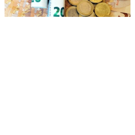
Фото: freepik
根据央行公布的信息，2026年8月10日，哈萨克斯坦坚戈与
国际主要货币之间的兑换汇率标准如下：
美元兑坚戈（USD/KZT） – 1：469.93
欧元兑坚戈（EUR/KZT）- 1：541.64
俄罗斯卢布兑坚戈（RUB / KZT）- 1: 5.71
土耳其里拉兑坚戈（TRY / KZT）- 1: 9.85
中国元兑坚戈（CNY / KZT）- 1：69.65
值得一提的是，根据哈萨克斯坦国家银行规定，截至阿斯塔
纳时间当日15:30，在哈萨克斯坦证券交易所形成的坚戈兑