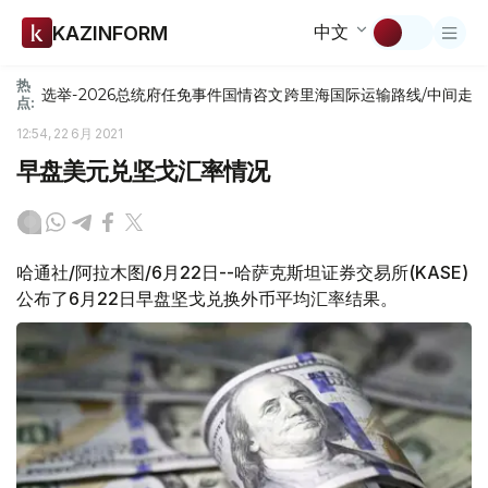
中文
KAZINFORM
热
选举-2026
总统府
任免
事件
国情咨文
跨里海国际运输路线/中间走
点:
12:54, 22 6月 2021
早盘美元兑坚戈汇率情况
哈通社/阿拉木图/6月22日--哈萨克斯坦证券交易所(KASE)
公布了6月22日早盘坚戈兑换外币平均汇率结果。